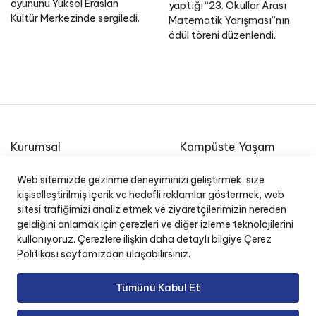
oyununu Yüksel Eraslan
yaptığı “23. Okullar Arası
Kültür Merkezinde sergiledi.
Matematik Yarışması”nın
ödül töreni düzenlendi.
Kurumsal
Kampüste Yaşam
Etkinlik Takvimi
Özel Ege Lisesi Okul
Web sitemizde gezinme deneyiminizi geliştirmek, size
Radyosu
E-Posta
kişiselleştirilmiş içerik ve hedefli reklamlar göstermek, web
İnsan Kaynakları
sitesi trafiğimizi analiz etmek ve ziyaretçilerimizin nereden
geldiğini anlamak için çerezleri ve diğer izleme teknolojilerini
Okul Yönetim Sistemi (O
kullanıyoruz. Çerezlere ilişkin daha detaylı bilgiye Çerez
Politikası sayfamızdan ulaşabilirsiniz.
Tümünü Kabul Et