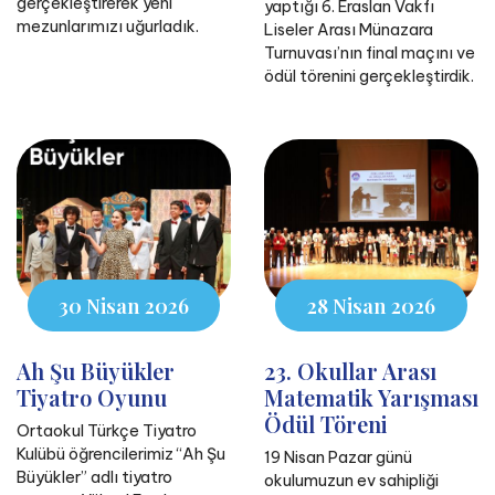
gerçekleştirerek yeni
yaptığı 6. Eraslan Vakfı
mezunlarımızı uğurladık.
Liseler Arası Münazara
Turnuvası’nın final maçını ve
ödül törenini gerçekleştirdik.
30 Nisan 2026
28 Nisan 2026
Ah Şu Büyükler
23. Okullar Arası
Tiyatro Oyunu
Matematik Yarışması
Ödül Töreni
Ortaokul Türkçe Tiyatro
Kulübü öğrencilerimiz “Ah Şu
19 Nisan Pazar günü
Büyükler” adlı tiyatro
okulumuzun ev sahipliği