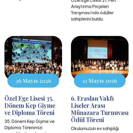
Özel Ege Lisesi 21. Fen
Araştırma Projeleri
Yarışması’nda ödüller
sahiplerini buldu.
26 Mayıs 2026
12 Mayıs 2026
Özel Ege Lisesi 35.
6. Eraslan Vakfı
Dönem Kep Giyme
Liseler Arası
ve Diploma Töreni
Münazara Turnuvası
Ödül Töreni
35. Dönem Kep Giyme ve
Diploma Törenimizi
Okulumuzun ev sahipliği