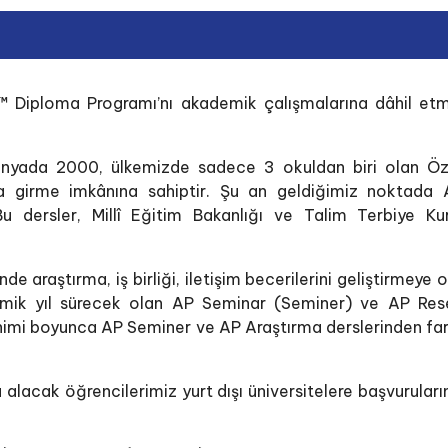
Diploma Programı’nı akademik çalışmalarına dâhil etmişti
nyada 2000, ülkemizde sadece 3 okuldan biri olan Öze
da girme imkânına sahiptir. Şu an geldiğimiz noktada AP
 dersler, Millî Eğitim Bakanlığı ve Talim Terbiye Kur
araştırma, iş birliği, iletişim becerilerini geliştirmeye o
mik yıl sürecek olan AP Seminar (Seminer) ve AP Resea
imi boyunca AP Seminer ve AP Araştırma derslerinden farklı
 alacak öğrencilerimiz yurt dışı üniversitelere başvurula