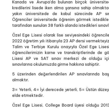
Kanada ve Avrupa’da bulunan birçok üniversited
kredilerini lisede iken alma şansına sahip olmakt
yakın üniversitede de kabul sürecinde AP sın
Öğrenciler üniversitede öğrenim görmek istedikl
tarafından sunulan 38 farklı alanda istedikleri sınav
Özel Ege Lisesi olarak lise seviyesindeki öğrencil
2022 öğretim yılı itibarıyla 23 AP dersi vermektey
Talim ve Terbiye Kurulu onayıyla Özel Ege Lises
öğrencilerimizin karne ve transkriptlerinde de g
Lisesi AP ve SAT sınav merkezi de olduğu iç
sınavlarına okulumuzda girme hakkına sahiptir.
5 üzerinden değerlendirilen AP sınavlarında baş
almaktır.
3= Yeterli, 4= İyi derecede yeterli, 5= Üstün düzey
elde etmektedir.
Özel Ege Lisesi, College Board üyesi olduğu 2013-