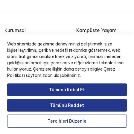
Kurumsal
Kampüste Yaşam
Etkinlik Takvimi
Özel Ege Lisesi Okul
Web sitemizde gezinme deneyiminizi geliştirmek, size
Radyosu
E-Posta
kişiselleştirilmiş içerik ve hedefli reklamlar göstermek, web
İnsan Kaynakları
sitesi trafiğimizi analiz etmek ve ziyaretçilerimizin nereden
geldiğini anlamak için çerezleri ve diğer izleme teknolojilerini
Okul Yönetim Sistemi (O
kullanıyoruz. Çerezlere ilişkin daha detaylı bilgiye Çerez
Politikası sayfamızdan ulaşabilirsiniz.
Tümünü Kabul Et
Copyright © 2025 Özel Ege Lisesi. Tüm Hakları
Tümünü Reddet
Saklıdır.
Tercihleri Düzenle
KVKK & ETK
Bilgi Toplumu Hizmetleri