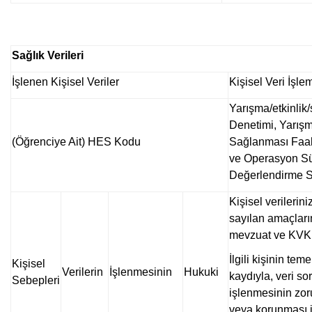
Sağlık Verileri
İşlenen Kişisel Veriler
Kişisel Veri İşl
Yarışma/etkinlik/
Denetimi, Yarışma
(Öğrenciye Ait) HES Kodu
Sağlanması Faali
ve Operasyon Sü
Değerlendirme S
Kişisel verilerin
sayılan amaçların
mevzuat ve KVKK’
İlgili kişinin te
Kişisel
Verilerin
İşlenmesinin
Hukuki
kaydıyla, veri s
Sebepleri
işlenmesinin zoru
veya korunması i