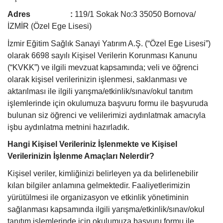
Adres :
119/1 Sokak No:3 35050 Bornova/
İZMİR (Özel Ege Lisesi)
İzmir Eğitim Sağlık Sanayi Yatırım A.Ş. (“Özel Ege Lisesi”)
olarak 6698 sayılı Kişisel Verilerin Korunması Kanunu
(“KVKK”) ve ilgili mevzuat kapsamında; veli ve öğrenci
olarak kişisel verilerinizin işlenmesi, saklanması ve
aktarılması ile ilgili yarışma/etkinlik/sınav/okul tanıtım
işlemlerinde için okulumuza başvuru formu ile başvuruda
bulunan siz öğrenci ve velilerimizi aydınlatmak amacıyla
işbu aydınlatma metnini hazırladık.
Hangi Kişisel Verileriniz İşlenmekte ve Kişisel
Verilerinizin İşlenme Amaçları Nelerdir?
Kişisel veriler, kimliğinizi belirleyen ya da belirlenebilir
kılan bilgiler anlamına gelmektedir. Faaliyetlerimizin
yürütülmesi ile organizasyon ve etkinlik yönetiminin
sağlanması kapsamında ilgili yarışma/etkinlik/sınav/okul
tanıtım işlemlerinde için okulumuza başvuru formu ile