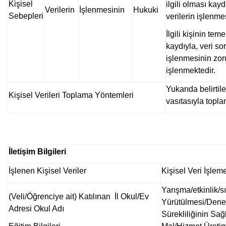
Kişisel
ilgili olması kayd
Verilerin
İşlenmesinin
Hukuki
Sebepleri
verilerin işlenme
İlgili kişinin te
kaydıyla, veri s
işlenmesinin zor
işlenmektedir.
Yukarıda belirtile
Kişisel Verileri Toplama Yöntemleri
vasıtasıyla topla
İletişim Bilgileri
İşlenen Kişisel Veriler
Kişisel Veri İşlem
Yarışma/etkinlik/sı
(Veli/Öğrenciye ait) Katılınan İl Okul/Ev
Yürütülmesi/Denet
Adresi Okul Adı
Sürekliliğinin Sağ