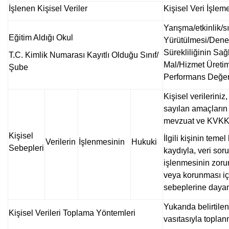
İşlenen Kişisel Veriler
Kişisel Veri İşlem
Yarışma/etkinlik/sı
Eğitim Aldığı Okul
Yürütülmesi/Deneti
Sürekliliğinin Sağ
T.C. Kimlik Numarası Kayıtlı Olduğu Sınıf/
Mal/Hizmet Üretim
Şube
Performans Değer
Kişisel verilerini
sayılan amaçların 
mevzuat ve KVKK’n
Kişisel
İlgili kişinin tem
Verilerin
İşlenmesinin
Hukuki
Sebepleri
kaydıyla, veri sor
işlenmesinin zorun
veya korunması iç
sebeplerine dayan
Yukarıda belirtilen
Kişisel Verileri Toplama Yöntemleri
vasıtasıyla toplan