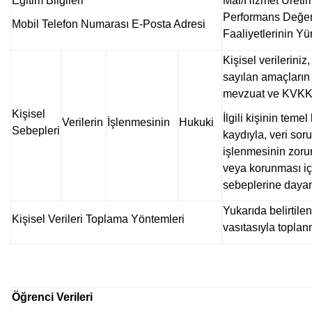
Eğitim Bilgileri
Mal/Hizmet Üretim
Performans Değerl
Mobil Telefon Numarası E-Posta Adresi
Faaliyetlerinin Yü
Kişisel verilerini
sayılan amaçların 
mevzuat ve KVKK’n
Kişisel
İlgili kişinin tem
Verilerin
İşlenmesinin
Hukuki
Sebepleri
kaydıyla, veri sor
işlenmesinin zorun
veya korunması iç
sebeplerine dayan
Yukarıda belirtilen
Kişisel Verileri Toplama Yöntemleri
vasıtasıyla toplan
Öğrenci Verileri