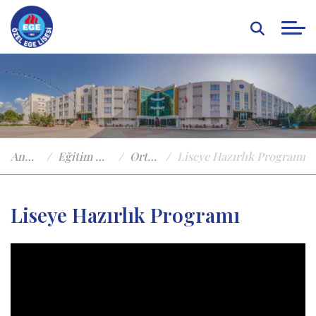
Anasayfa
Eğitim Öğretim
Ortaokul
Liseye Hazırlık Programı
Liseye Hazırlık Programı