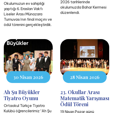
2026 tarihlerinde
Okulumuzun ev sahipliği
okulumuzda Bahar Kermesi
yaptığı 6. Eraslan Vakfı
düzenlendi.
Liseler Arası Münazara
Turnuvası’nın final maçını ve
ödül törenini gerçekleştirdik.
30 Nisan 2026
28 Nisan 2026
Ah Şu Büyükler
23. Okullar Arası
Tiyatro Oyunu
Matematik Yarışması
Ödül Töreni
Ortaokul Türkçe Tiyatro
Kulübü öğrencilerimiz “Ah Şu
19 Nisan Pazar günü