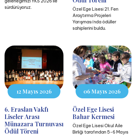
geleneğimizi YKS 2026 ile
sürdürüyoruz.
Özel Ege Lisesi 21. Fen
Araştırma Projeleri
Yarışması’nda ödüller
sahiplerini buldu.
12 Mayıs 2026
06 Mayıs 2026
6. Eraslan Vakfı
Özel Ege Lisesi
Liseler Arası
Bahar Kermesi
Münazara Turnuvası
Özel Ege Lisesi Okul Aile
Ödül Töreni
Birliği tarafından 5-6 Mayıs