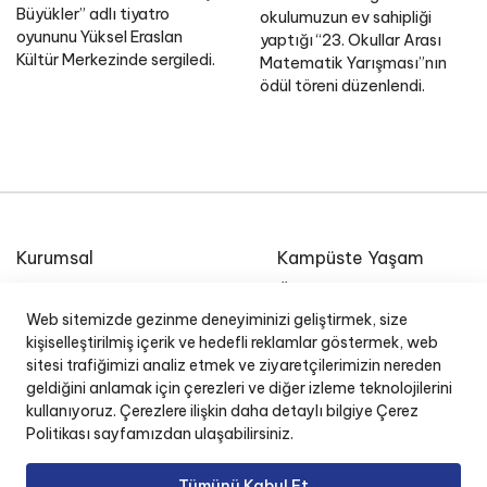
Büyükler” adlı tiyatro
okulumuzun ev sahipliği
oyununu Yüksel Eraslan
yaptığı “23. Okullar Arası
Kültür Merkezinde sergiledi.
Matematik Yarışması”nın
ödül töreni düzenlendi.
Kurumsal
Kampüste Yaşam
Etkinlik Takvimi
Özel Ege Lisesi Okul
Radyosu
Web sitemizde gezinme deneyiminizi geliştirmek, size
E-Posta
kişiselleştirilmiş içerik ve hedefli reklamlar göstermek, web
İnsan Kaynakları
sitesi trafiğimizi analiz etmek ve ziyaretçilerimizin nereden
Okul Yönetim Sistemi (O
geldiğini anlamak için çerezleri ve diğer izleme teknolojilerini
kullanıyoruz. Çerezlere ilişkin daha detaylı bilgiye Çerez
Politikası sayfamızdan ulaşabilirsiniz.
Tümünü Kabul Et