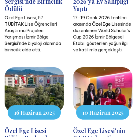
Sergisi'nde Birincilik
2026’ya Ev Sahipliği
Ödülü
Yaptı
Özel Ege Lisesi, 57.
17-19 Ocak 2026 tarihleri
TÜBİTAK Lise Öğrencileri
arasında Özel Ege Lisesinde
Araştırma Projeleri
düzenlenen World Scholar’s
Yarışması İzmir Bölge
Cup 2026 İzmir Bölgesel
Sergisi’nde biyoloji alanında
Etabı, gösterilen yoğun ilgi
birincilik elde etti.
ve katılımla gerçekleşti.
16 Haziran 2025
10 Haziran 2025
Özel Ege Lisesi
Özel Ege Lisesi'nin