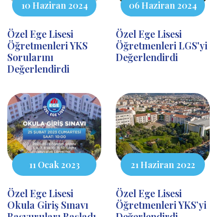
10 Haziran 2024
06 Haziran 2024
Özel Ege Lisesi
Özel Ege Lisesi
Öğretmenleri YKS
Öğretmenleri LGS'yi
Sorularını
Değerlendirdi
Değerlendirdi
11 Ocak 2023
21 Haziran 2022
Özel Ege Lisesi
Özel Ege Lisesi
Okula Giriş Sınavı
Öğretmenleri YKS’yi
Başvuruları Başladı
Değerlendirdi