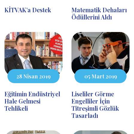
KİTVAK’a Destek
Matematik Dehaları
Ödüllerini Aldı
28 Nisan 2019
05 Mart 2019
Eğitimin Endüstriyel
Liseliler Görme
Hale Gelmesi
Engelliler İçin
Tehlikeli
Titreşimli Gözlük
Tasarladı