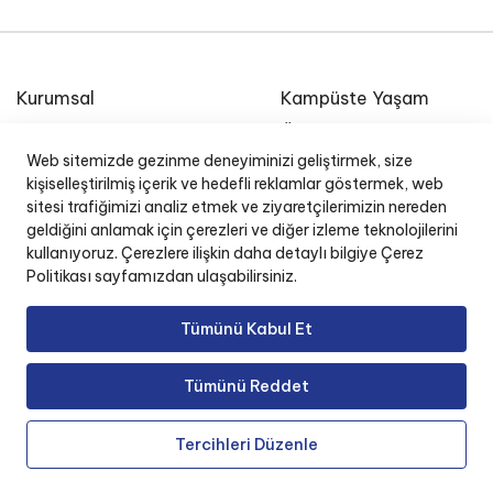
Kurumsal
Kampüste Yaşam
Etkinlik Takvimi
Özel Ege Lisesi Okul
Radyosu
Web sitemizde gezinme deneyiminizi geliştirmek, size
E-Posta
kişiselleştirilmiş içerik ve hedefli reklamlar göstermek, web
İnsan Kaynakları
sitesi trafiğimizi analiz etmek ve ziyaretçilerimizin nereden
Okul Yönetim Sistemi (O
geldiğini anlamak için çerezleri ve diğer izleme teknolojilerini
kullanıyoruz. Çerezlere ilişkin daha detaylı bilgiye Çerez
Politikası sayfamızdan ulaşabilirsiniz.
Tümünü Kabul Et
Copyright © 2025 Özel Ege Lisesi. Tüm Hakları
Tümünü Reddet
Saklıdır.
Tercihleri Düzenle
KVKK & ETK
Bilgi Toplumu Hizmetleri