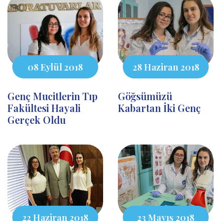
08 Eylül 2018
28 Haziran 2018
Genç Mucitlerin Tıp
Göğsümüzü
Fakültesi Hayali
Kabartan İki Genç
Gerçek Oldu
22 Haziran 2018
23 Mayıs 2018