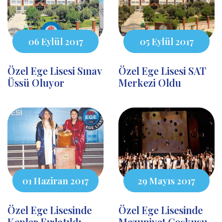
06 Eylül 2017
05 Eylül 2017
Özel Ege Lisesi Sınav
Özel Ege Lisesi SAT
Üssü Oluyor
Merkezi Oldu
01 Haziran 2017
29 Mayıs 2017
Özel Ege Lisesinde
Özel Ege Lisesinde
Kepler Fırlatıldı
Mezuniyet Coşkusu