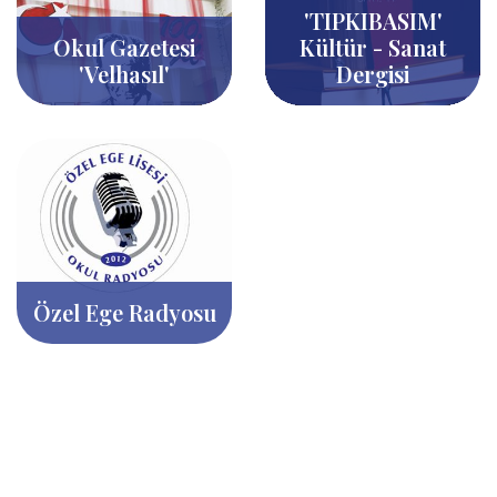
'TIPKIBASIM'
Okul Gazetesi
Kültür - Sanat
'Velhasıl'
Dergisi
Özel Ege Radyosu